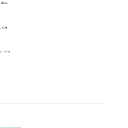
 dass
, die
ie den