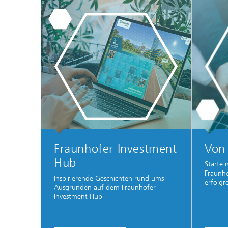
Fraunhofer Investment
Von 
Hub
Starte
Fraunh
Inspirierende Geschichten rund ums
erfolgr
Ausgründen auf dem Fraunhofer
Investment Hub