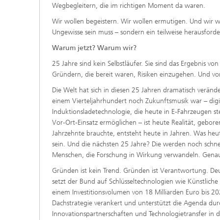
Wegbegleitern, die im richtigen Moment da waren.
Wir wollen begeistern. Wir wollen ermutigen. Und wir wo
Ungewisse sein muss – sondern ein teilweise herausfor
Warum jetzt? Warum wir?
25 Jahre sind kein Selbstläufer. Sie sind das Ergebnis
Gründern, die bereit waren, Risiken einzugehen. Und v
Die Welt hat sich in diesen 25 Jahren dramatisch veränder
einem Vierteljahrhundert noch Zukunftsmusik war – digi
Induktionsladetechnologie, die heute in E-Fahrzeugen 
Vor-Ort-Einsatz ermöglichen – ist heute Realität, gebor
Jahrzehnte brauchte, entsteht heute in Jahren. Was he
sein. Und die nächsten 25 Jahre? Die werden noch schn
Menschen, die Forschung in Wirkung verwandeln. Genau d
Gründen ist kein Trend. Gründen ist Verantwortung. Deu
setzt der Bund auf Schlüsseltechnologien wie Künstlich
einem Investitionsvolumen von 18 Milliarden Euro bis 20
Dachstrategie verankert und unterstützt die Agenda du
Innovationspartnerschaften und Technologietransfer in 