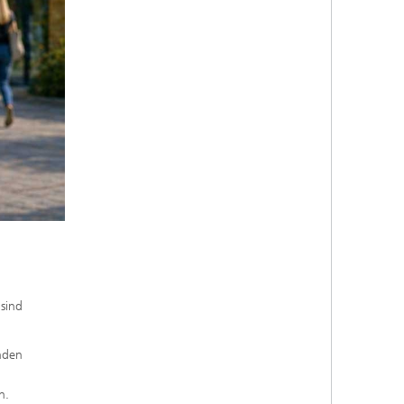
sind
nden
n.