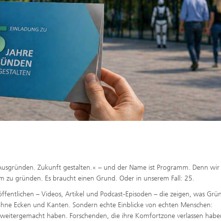
usgründen. Zukunft gestalten.« – und der Name ist Programm. Denn wir 
m zu gründen. Es braucht einen Grund. Oder in unserem Fall: 25.
entlichen – Videos, Artikel und Podcast-Episoden – die zeigen, was Grü
 ohne Ecken und Kanten. Sondern echte Einblicke von echten Menschen:
weitergemacht haben. Forschenden, die ihre Komfortzone verlassen habe