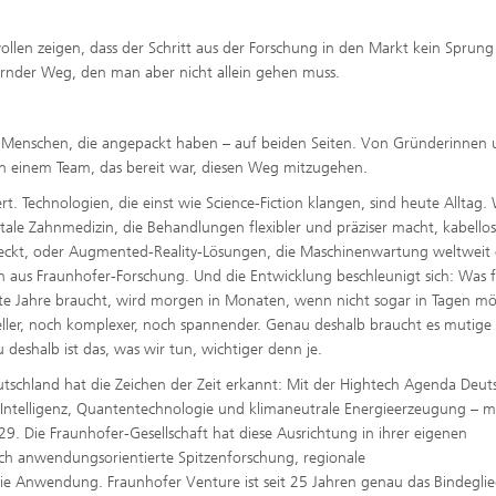
llen zeigen, dass der Schritt aus der Forschung in den Markt kein Sprung 
dernder Weg, den man aber nicht allein gehen muss.
 von Menschen, die angepackt haben – auf beiden Seiten. Von Gründerinnen
on einem Team, das bereit war, diesen Weg mitzugehen.
t. Technologien, die einst wie Science-Fiction klangen, sind heute Alltag.
tale Zahnmedizin, die Behandlungen flexibler und präziser macht, kabello
steckt, oder Augmented-Reality-Lösungen, die Maschinenwartung weltweit
en aus Fraunhofer-Forschung. Und die Entwicklung beschleunigt sich: Was 
ute Jahre braucht, wird morgen in Monaten, wenn nicht sogar in Tagen mö
eller, noch komplexer, noch spannender. Genau deshalb braucht es mutige
eshalb ist das, was wir tun, wichtiger denn je.
tschland hat die Zeichen der Zeit erkannt: Mit der Hightech Agenda Deut
e Intelligenz, Quantentechnologie und klimaneutrale Energieerzeugung – m
29. Die Fraunhofer-Gesellschaft hat diese Ausrichtung in ihrer eigenen
rch anwendungsorientierte Spitzenforschung, regionale
die Anwendung. Fraunhofer Venture ist seit 25 Jahren genau das Bindeglie