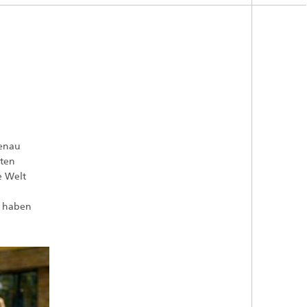
genau
lten
e Welt
l haben