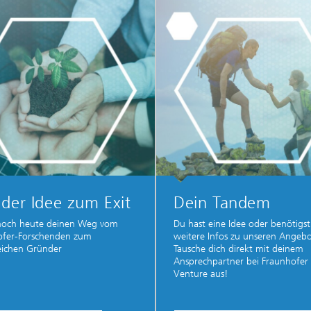
der Idee zum Exit
Dein Tandem
 noch heute deinen Weg vom
Du hast eine Idee oder benötigst
ofer-Forschenden zum
weitere Infos zu unseren Angeb
eichen Gründer
Tausche dich direkt mit deinem
Ansprechpartner bei Fraunhofer
Venture aus!