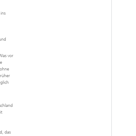
ins
 und
 Was vor
se
 ohne
früher
glich
schland
it
d, das