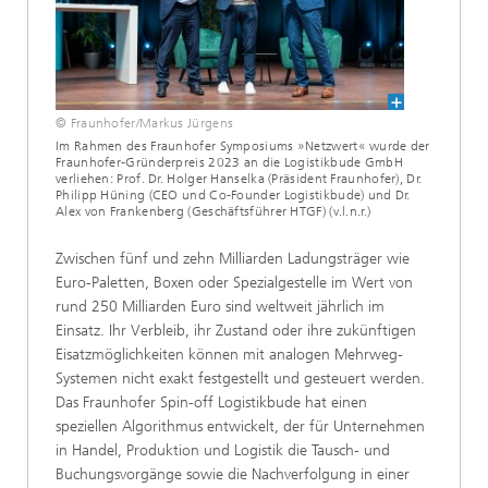
© Fraunhofer/Markus Jürgens
Im Rahmen des Fraunhofer Symposiums »Netzwert« wurde der
Fraunhofer-Gründerpreis 2023 an die Logistikbude GmbH
verliehen: Prof. Dr. Holger Hanselka (Präsident Fraunhofer), Dr.
Philipp Hüning (CEO und Co-Founder Logistikbude) und Dr.
Alex von Frankenberg (Geschäftsführer HTGF) (v.l.n.r.)
Zwischen fünf und zehn Milliarden Ladungsträger wie
Euro-Paletten, Boxen oder Spezialgestelle im Wert von
rund 250 Milliarden Euro sind weltweit jährlich im
Einsatz. Ihr Verbleib, ihr Zustand oder ihre zukünftigen
Eisatzmöglichkeiten können mit analogen Mehrweg-
Systemen nicht exakt festgestellt und gesteuert werden.
Das Fraunhofer Spin-off Logistikbude hat einen
speziellen Algorithmus entwickelt, der für Unternehmen
in Handel, Produktion und Logistik die Tausch- und
Buchungsvorgänge sowie die Nachverfolgung in einer