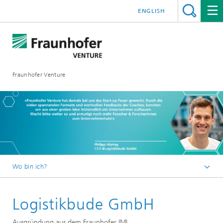
ENGLISH
Fraunhofer Venture
Wo bin ich?
Deutsch
Logistikbude GmbH
Über uns
Ausgründung aus dem Fraunhofer IML