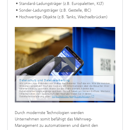
Standard-Ladungsträger (z.B. Europaletten, KLT)
Sonder-Ladungsträger (z.B. Gestelle, IBC)
Hochwertige Objekte (z.B. Tanks, Wechselbrücken)
Datenschutz und Datenverarbeitung
Wir setzen zum Einbinden von Videos den Anbieter YouTube ein. Wie die meisten
Websites verwendet YouTube Cookies, um Informationen über die Besucher ihrer
Internetseite zu sammeln. Wenn Sie das Video starten, könnte dies
Datenverarbeitungsvorgänge auslösen. Darauf haben wir keinen Einfluss. Weitere
Informationen über Datenschutz bei YouTube finden Sie in deren
Datenschutzerklärung unter:
https://policies.google.com/privacy
Durch modernste Technologien werden
Unternehmen somit befähigt das Mehrweg-
Management zu automatisieren und damit den